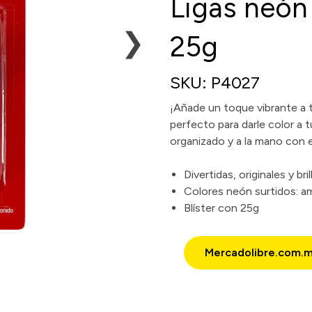
Ligas neón
❯
25g
SKU: P4027
¡Añade un toque vibrante a 
perfecto para darle color 
organizado y a la mano con es
Divertidas, originales y bri
Colores neón surtidos: ama
Blíster con 25g
Mercadolibre.com.