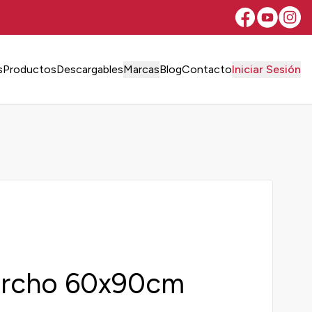
s
Productos
Descargables
Marcas
Blog
Contacto
Iniciar Sesión
orcho 60x90cm