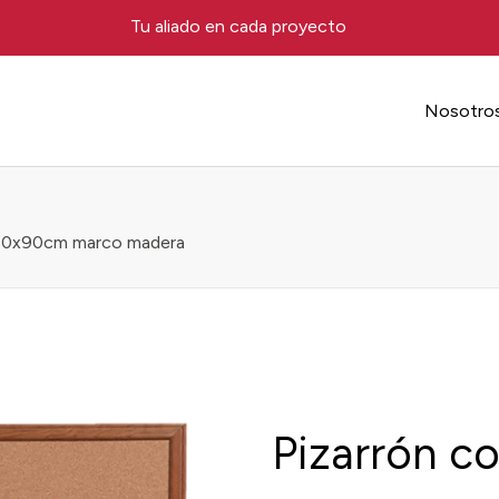
Tu aliado en cada proyecto
Nosotro
 60x90cm marco madera
Pizarrón c