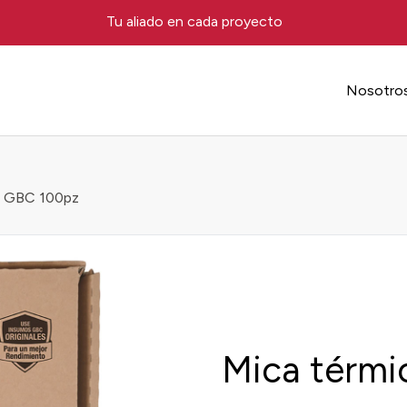
Tu aliado en cada proyecto
Nosotro
ta GBC 100pz
Mica térmic