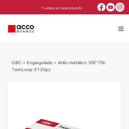
Tu aliado en cada proyecto
GBC
>
Engargolado
> Arillo metálico 3/8" 75h
TwinLoop 3:1 20pz