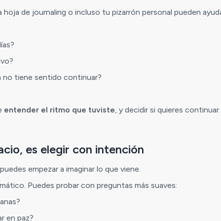
 hoja de journaling o incluso tu pizarrón personal pueden ayuda
días?
uvo?
 no tiene sentido continuar?
de
entender el ritmo que tuviste
, y decidir si quieres continua
acio, es elegir con intención
 puedes empezar a imaginar lo que viene.
omático. Puedes probar con preguntas más suaves:
manas?
ar en paz?