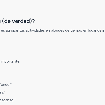
g (de verdad)?
g es agrupar tus actividades en bloques de tiempo en lugar de i
 importante.
fundo.”
es.”
descanso.”